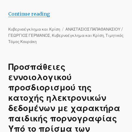
“Εξέλιξη και ανάπτυξη νέων μορφών ψ
Continue reading
Categories
Tags
Κυβερνοέγκλημα και Κρίση
ΑΝΑΣΤΑΣΙΟΣ ΠΑΠΑΘΑΝΑΣΙΟΥ /
ΓΕΩΡΓΙΟΣ ΓΕΡΜΑΝΟΣ
,
Κυβερνοέγκλημα και Κρίση
,
Τιμητικός
Τόμος Κουράκη
Προσπάθειες
εννοιολογικού
προσδιορισμού της
κατοχής ηλεκτρονικών
δεδομένων με χαρακτήρα
παιδικής πορνογραφίας
Υπό το πρίσμα των