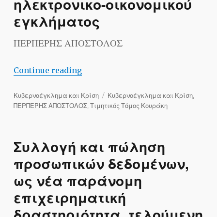
ηλεκτρονικο-οικονομικού
εγκλήματος
ΠΕΡΠΕΡΗΣ ΑΠΟΣΤΟΛΟΣ
“Ο ρόλος των κινήτρων και των ευκαιρ
Continue reading
Categories
Tags
Κυβερνοέγκλημα και Κρίση
Κυβερνοέγκλημα και Κρίση
,
ΠΕΡΠΕΡΗΣ ΑΠΟΣΤΟΛΟΣ
,
Τιμητικός Τόμος Κουράκη
Συλλογή και πώληση
προσωπικών δεδομένων,
ως νέα παράνομη
επιχειρηματική
δραστηριότητα, τελούμενη