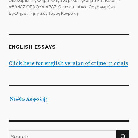
Categories
Tags
Οικονομικό Έγκλημα, Οργανωμένο Έγκλημα και Κρίση
ΑΘΑΝΑΣΙΟΣ ΧΟΥΛΙΑΡΑΣ
,
Οικονομικό και Οργανωμένο
Έγκλημα
,
Τιμητικός Τόμος Κουράκη
ENGLISH ESSAYS
Click here for english version of crime in crisis
Νιώθω Ασφαλής
SE
Search