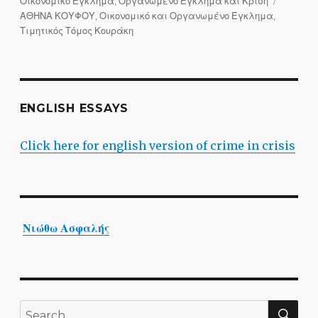
Categories
Tags
Οικονομικό Έγκλημα, Οργανωμένο Έγκλημα και Κρίση
ΑΘΗΝΑ ΚΟΥΦΟΥ
,
Οικονομικό και Οργανωμένο Έγκλημα
,
Τιμητικός Τόμος Κουράκη
ENGLISH ESSAYS
Click here for english version of crime in crisis
Νιώθω Ασφαλής
SE
Search