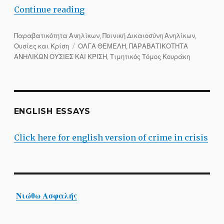
“Η προανάκριση των σεξουαλικά κακο
Continue reading
Categories
Παραβατικότητα Ανηλίκων, Ποινική Δικαιοσύνη Ανηλίκων,
Tags
Ουσίες και Κρίση
ΟΛΓΑ ΘΕΜΕΛΗ
,
ΠΑΡΑΒΑΤΙΚΟΤΗΤΑ
ΑΝΗΛΙΚΩΝ ΟΥΣΙΕΣ ΚΑΙ ΚΡΙΣΗ
,
Τιμητικός Τόμος Κουράκη
ENGLISH ESSAYS
Click here for english version of crime in crisis
Νιώθω Ασφαλής