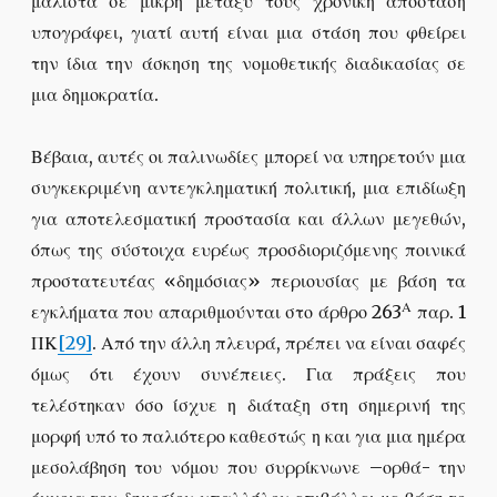
μάλιστα σε μικρή μεταξύ τους χρονική απόσταση
υπογράφει, γιατί αυτή είναι μια στάση που φθείρει
την ίδια την άσκηση της νομοθετικής διαδικασίας σε
μια δημοκρατία.
Βέβαια, αυτές οι παλινωδίες μπορεί να υπηρετούν μια
συγκεκριμένη αντεγκληματική πολιτική, μια επιδίωξη
για αποτελεσματική προστασία και άλλων μεγεθών,
όπως της σύστοιχα ευρέως προσδιοριζόμενης ποινικά
προστατευτέας «δημόσιας» περιουσίας με βάση τα
Α
εγκλήματα που απαριθμούνται στο άρθρο 263
παρ. 1
ΠΚ
[29]
. Από την άλλη πλευρά, πρέπει να είναι σαφές
όμως ότι έχουν συνέπειες. Για πράξεις που
τελέστηκαν όσο ίσχυε η διάταξη στη σημερινή της
μορφή υπό το παλιότερο καθεστώς η και για μια ημέρα
μεσολάβηση του νόμου που συρρίκνωνε –ορθά- την