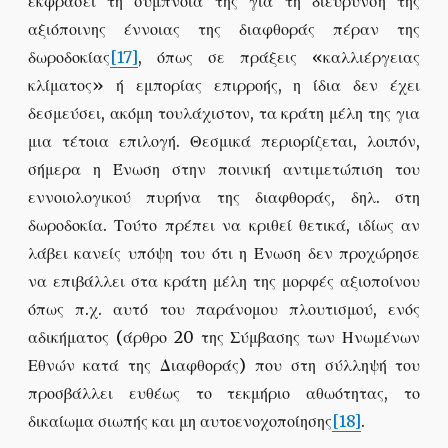
εκφράσει τη σύμπνοιά της για τη διεύρυνση της
αξιόποινης έννοιας της διαφθοράς πέραν της
δωροδοκίας
[17]
, όπως σε πράξεις «καλλιέργειας
κλίματος» ή εμπορίας επιρροής, η ίδια δεν έχει
δεσμεύσει, ακόμη τουλάχιστον, τα κράτη μέλη της για
μια τέτοια επιλογή. Θεσμικά περιορίζεται, λοιπόν,
σήμερα η Ένωση στην ποινική αντιμετώπιση του
εννοιολογικού πυρήνα της διαφθοράς, δηλ. στη
δωροδοκία. Τούτο πρέπει να κριθεί θετικά, ιδίως αν
λάβει κανείς υπόψη του ότι η Ένωση δεν προχώρησε
να επιβάλλει στα κράτη μέλη της μορφές αξιοποίνου
όπως π.χ. αυτό του παράνομου πλουτισμού, ενός
αδικήματος (άρθρο 20 της Σύμβασης των Ηνωμένων
Εθνών κατά της Διαφθοράς) που στη σύλληψή του
προσβάλλει ευθέως το τεκμήριο αθωότητας, το
δικαίωμα σιωπής και μη αυτοενοχοποίησης
[18]
.