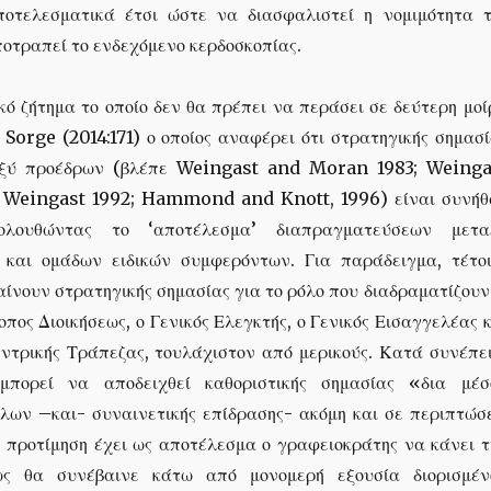
οτελεσματικά έτσι ώστε να διασφαλιστεί η νομιμότητα τ
ποτραπεί το ενδεχόμενο κερδοσκοπίας.
ό ζήτημα το οποίο δεν θα πρέπει να περάσει σε δεύτερη μοί
 Sorge (2014:171) ο οποίος αναφέρει ότι στρατηγικής σημασ
αξύ προέδρων (βλέπε Weingast and Moran 1983; Weinga
 Weingast 1992; Hammond and Knott, 1996) είναι συνήθ
κολουθώντας το ‘αποτέλεσμα’ διαπραγματεύσεων μετα
και ομάδων ειδικών συμφερόντων. Για παράδειγμα, τέτοι
ίνουν στρατηγικής σημασίας για το ρόλο που διαδραματίζουν
οπος Διοικήσεως, ο Γενικός Ελεγκτής, ο Γενικός Εισαγγελέας 
εντρικής Τράπεζας, τουλάχιστον από μερικούς. Κατά συνέπει
πορεί να αποδειχθεί καθοριστικής σημασίας «δια μέσ
λων –και- συναινετικής επίδρασης- ακόμη και σε περιπτώσε
ή προτίμηση έχει ως αποτέλεσμα ο γραφειοκράτης να κάνει τ
ως θα συνέβαινε κάτω από μονομερή εξουσία διορισμέν