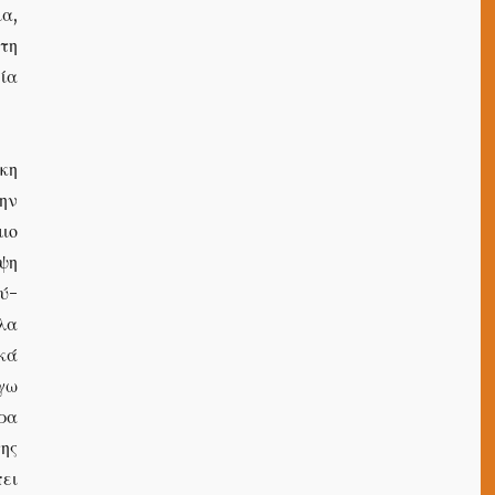
α,
τη
ία
κη
ην
ιο
όψη
λύ-
λα
κά
γω
ρα
της
ει