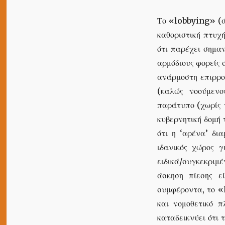
Το «lobbying» (άσ
καθοριστική πτυχ
ότι παρέχει σημα
αρμόδιους φορείς 
ανάρμοστη επιρρο
(καλώς νοούμενο
παράτυπο (χωρίς 
κυβερνητική δομή 
ότι η ‘αρένα’ δι
ιδανικός χώρος 
ειδικά/συγκεκριμ
άσκηση πίεσης εί
συμφέροντα, το «
και νομοθετικό π
καταδεικνύει ότι