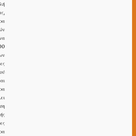
λή
ς,
ρα
ών
να
00
ων
ες
ού
αι
ρα
ει
άση
ής
ες
ερα