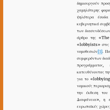
δημιουργούν προσ
χαμηλότερης φορολ
ψηλότερα έσοδα
κυβερνητικά συμβό
των διασυνδέσεων
άρθρο της «The
«lobbyists» στις
νομοθεσιών
[1]
. Πο
συμφερόντων διαδ
προγράμματος, 
κατευθύνοντας τη
για το «lobbying
νομικούς περιορισ
την έκθεση του
Διαφάνεια», η ε
ευρωπαϊκές χώρες 