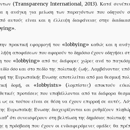
ντων (Transparency International, 2013). Κατά συνέπει
σα η ανάγκη για μείωση των παραγόντων που οδηγούν σ
πό αυτούς είναι και η έλλειψη διαφάνειας στην διαδικασ
bying».
την πρακτική εφαρμογή του «lobbying» καθώς και η ανάγ
η λήψη αποφάσεων που αφορούν το δημόσιο έχουν οδηγήσει στ
η του «lobbying» από τις διάφορες χώρες ανά το παγκόσμ
πεδίο όσο και στο πεδίο της πολιτικής ζωής. Λαμβάνοντας υπ
δομή της Ευρωπαϊκής Ένωσης αποτελείται από μια θεσμική πο
τική δομή, οι «lobbyists» (λομπίστες) αποκτούν εύκο
θετικές προτάσεις που υποβάλλονται από τα διάφορα θεσμι
 ως εκ τούτου είναι σε θέση να έχουν επιρροή σε αυτές. Λό
 της Ευρωπαϊκής Ένωσης διαχειρίζονται και ρυθμίζουν πληθώ
αθ’ ότι συνεισφέρουν στη βελτίωση της δημόσιας πολιτικής 
ς η πρόσβαση που έχουν οι ενδιαφερόμενες ομάδες θα πρέπ