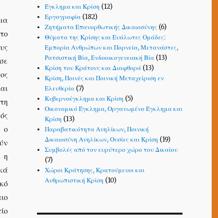
Έγκλημα και Κρίση
(12)
Εργογραφία
(182)
μια
Ζητήματα Επανορθωτικής Δικαιοσύνης
(6)
το
Θύματα της Κρίσης και Ευάλωτες Ομάδες:
υς
Εμπορία Ανθρώπων και Πορνεία, Μετανάστες,
Ρατσιστική Βία, Ενδοοικογενειακή Βία
(13)
 σε
Κρίση του Κράτους και Διαφθορά
(13)
ος
Κρίση, Ποινές και Ποινική Μεταχείριση εν
αι
Ελευθερία
(7)
Κυβερνοέγκλημα και Κρίση
(5)
τη
Οικονομικό Έγκλημα, Οργανωμένο Έγκλημα και
ός
Κρίση
(13)
 ο
Παραβατικότητα Ανηλίκων, Ποινική
Δικαιοσύνη Ανηλίκων, Ουσίες και Κρίση
(19)
ύν
Συμβολές από τον ευρύτερο χώρο του Δικαίου
 η
(7)
κά
Χώροι Κράτησης, Κρατούμενοι και
Ανθρωπιστική Κρίση
(10)
κό
ιο
ίο