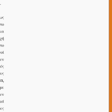
.
ίως
 το
κα
χή
το
οί
υν
ύς
υς
n,
με
υν
μά
ες