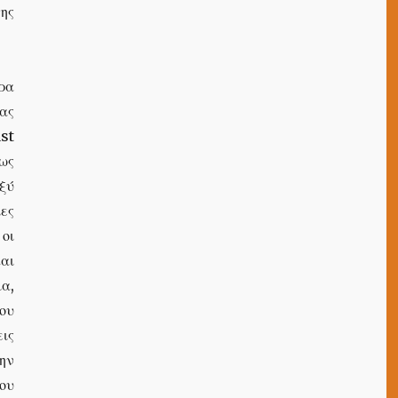
ης
ρα
ίας
st
ως
ξύ
ες
 οι
και
α,
ου
ις
ην
ου