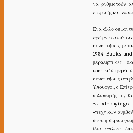
να ρυθμιστούν απ
επιρροής και να α
Ένα άλλο σημαντικ
εγείρεται από τον
συναντήσεις μετ
1984; Banks and
μεροληπτικές α
κρατικών φορέων 
συναντήσεις αποβα
Υπουργοί, ο Επίτρ
ο Διοικητής της Κ
το «lobbying» μ
«τεχνικών συμβού
όπου η στρατηγικ
ίδια επιλογή όπ