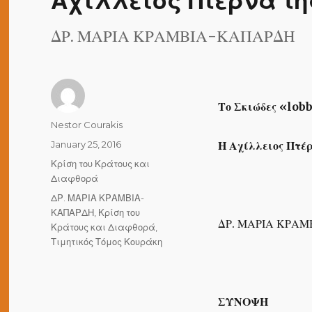
ΔΡ. ΜΑΡΙΑ ΚΡΑΜΒΙΑ-ΚΑΠΑΡΔΗ
Το Σκιώδες «
lob
Author
Nestor Courakis
Posted
January 25, 2016
Η Αχίλλειος Πτέ
on
Categories
Κρίση του Κράτους και
Διαφθορά
Tags
ΔΡ. ΜΑΡΙΑ ΚΡΑΜΒΙΑ-
ΚΑΠΑΡΔΗ
,
Κρίση του
ΔΡ. ΜΑΡΙΑ ΚΡΑ
Κράτους και Διαφθορά
,
Τιμητικός Τόμος Κουράκη
ΣΥΝΟΨΗ