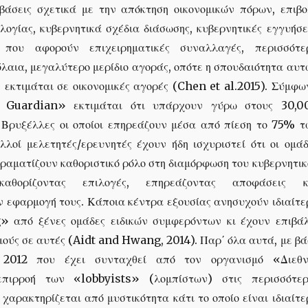
βάσεις σχετικά με την απόκτηση οικονομικών πόρων, επιβο
ογίας, κυβερνητικά σχέδια διάσωσης, κυβερνητικές εγγυήσει
 που αφορούν επιχειρηματικές συναλλαγές, περισσότε
λαια, μεγαλύτερο μερίδιο αγοράς, οπότε η σπουδαιότητα αυτ
 εκτιμάται σε οικονομικές αγορές (Chen et al.2015). Σύμφω
 Guardian» εκτιμάται ότι υπάρχουν γύρω στους 30,0
 Βρυξέλλες οι οποίοι επηρεάζουν μέσα από πίεση το 75% τ
λλοί μελετητές/ερευνητές έχουν ήδη ισχυριστεί ότι οι ομάδ
ραματίζουν καθοριστικό ρόλο στη διαμόρφωση του κυβερνητικ
καθορίζοντας επιλογές, επηρεάζοντας αποφάσεις κ
ν εφαρμογή τους. Κάποια κέντρα εξουσίας ανησυχούν ιδιαίτε
» από ξένες ομάδες ειδικών συμφερόντων κι έχουν επιβάλ
μούς σε αυτές (Aidt and Hwang, 2014). Παρ΄ όλα αυτά, με β
 2012 που έχει συνταχθεί από τον οργανισμό «Διεθν
πιρροή των «lobbyists» (λομπίστων) στις περισσότερ
χαρακτηρίζεται από μυστικότητα κάτι το οποίο είναι ιδιαίτ